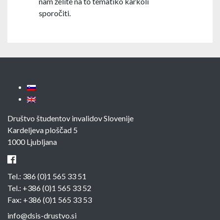
nam želite na to tematiko karkoli
sporočiti.
Društvo študentov invalidov Slovenije
Kardeljeva ploščad 5
1000 Ljubljana
Tel.:
386 (0)1 565 33 51
Tel.:
+386 (0)1 565 33 52
Fax: +386 (0)1 565 33 53
info@dsis-drustvo.si