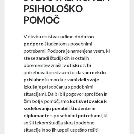
PSIHOLOŠKO
POMOČ
V okviru društva nudimo
dodatno
podporo
študentom s posebnimi
potrebami. Podpora je namenjena vsem, ki
ste se zaradi študijskih in ostalih
obremenitev znašli
v stiski
oz. bi
potrebovali predvsem to, da vam
nekdo
prisluhne
in morda z vami
deli svoje
izkušnje
pri soočanju s podobnimi
situacijami. Da bi bil pogovor sproščen in
čim bolj v pomoč, smo
kot svetovalce k
sodelovanju povabili študente in
diplomante s posebnimi potrebami
, ki
so šli tekom študija skozi podobne
situacije in so jih uspeli uspešno rešiti,