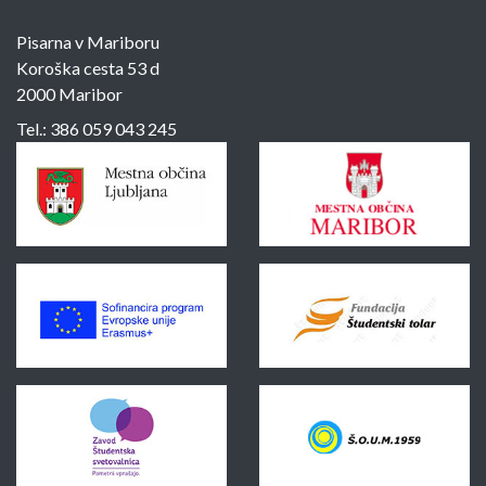
Pisarna v Mariboru
Koroška cesta 53 d
2000 Maribor
Tel.:
386 059 043 245
Sponzorji