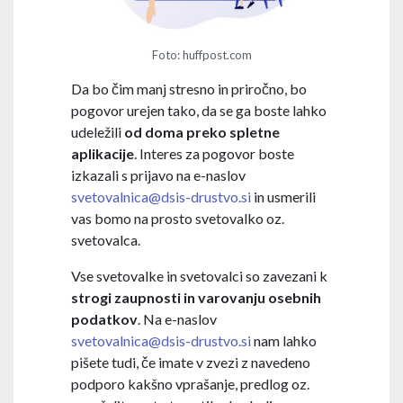
Foto: huffpost.com
Da bo čim manj stresno in priročno, bo
pogovor urejen tako, da se ga boste lahko
udeležili
od doma preko spletne
aplikacije
. Interes za pogovor boste
izkazali s prijavo na e-naslov
svetovalnica@dsis-drustvo.si
in usmerili
vas bomo na prosto svetovalko oz.
svetovalca.
Vse svetovalke in svetovalci so zavezani k
strogi zaupnosti in varovanju osebnih
podatkov
. Na e-naslov
svetovalnica@dsis-drustvo.si
nam lahko
pišete tudi, če imate v zvezi z navedeno
podporo kakšno vprašanje, predlog oz.