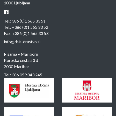
1000 Ljubljana
Tel.:
386 (0)1 565 33 51
Tel.:
+386 (0)1 565 33 52
Fax: +386 (0)1 565 33 53
info@dsis-drustvo.si
Pisarna v Mariboru
Koroška cesta 53 d
2000 Maribor
Tel.:
386 059 043 245
Sponzorji