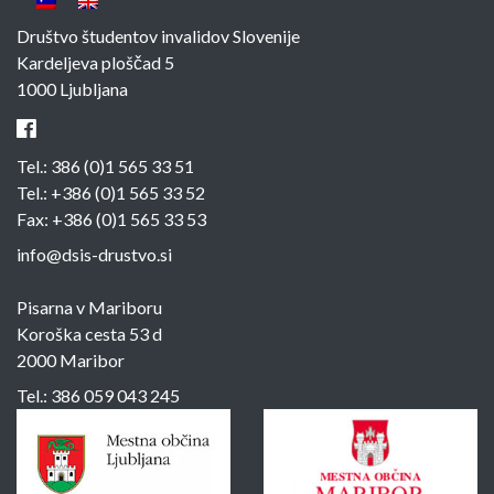
Društvo študentov invalidov Slovenije
Kardeljeva ploščad 5
1000 Ljubljana
Tel.:
386 (0)1 565 33 51
Tel.:
+386 (0)1 565 33 52
Fax: +386 (0)1 565 33 53
info@dsis-drustvo.si
Pisarna v Mariboru
Koroška cesta 53 d
2000 Maribor
Tel.:
386 059 043 245
Sponzorji