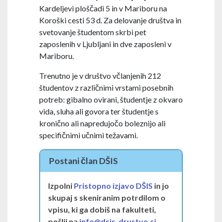
Kardeljevi ploščadi 5 in v Mariboru na
Koroški cesti 53 d. Za delovanje društva in
svetovanje študentom skrbi pet
zaposlenih v Ljubljani in dve zaposleni v
Mariboru.
Trenutno je v društvo včlanjenih 212
študentov z različnimi vrstami posebnih
potreb: gibalno ovirani, študentje z okvaro
vida, sluha ali govora ter študentje s
kronično ali napredujočo boleznijo ali
specifičnimi učnimi težavami.
Postani član DŠIS
Izpolni
Pristopno izjavo DŠIS
in jo
skupaj s skeniranim potrdilom o
vpisu, ki ga dobiš na fakulteti,
pošlji na
info@dsis-drustvo.si
.