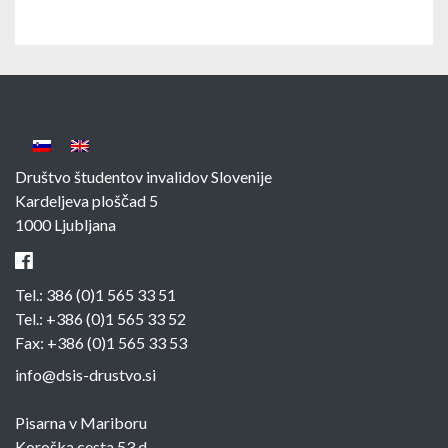
Društvo študentov invalidov Slovenije
Kardeljeva ploščad 5
1000 Ljubljana
Tel.:
386 (0)1 565 33 51
Tel.:
+386 (0)1 565 33 52
Fax: +386 (0)1 565 33 53
info@dsis-drustvo.si
Pisarna v Mariboru
Koroška cesta 53 d