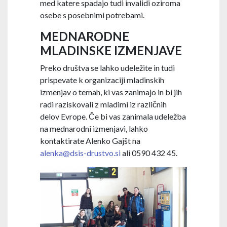
med katere spadajo tudi invalidi oziroma
osebe s posebnimi potrebami.
MEDNARODNE
MLADINSKE IZMENJAVE
Preko društva se lahko udeležite in tudi
prispevate k organizaciji mladinskih
izmenjav o temah, ki vas zanimajo in bi jih
radi raziskovali z mladimi iz različnih
delov Evrope. Če bi vas zanimala udeležba
na mednarodni izmenjavi, lahko
kontaktirate Alenko Gajšt na
alenka@dsis-drustvo.si
ali 0590 432 45.