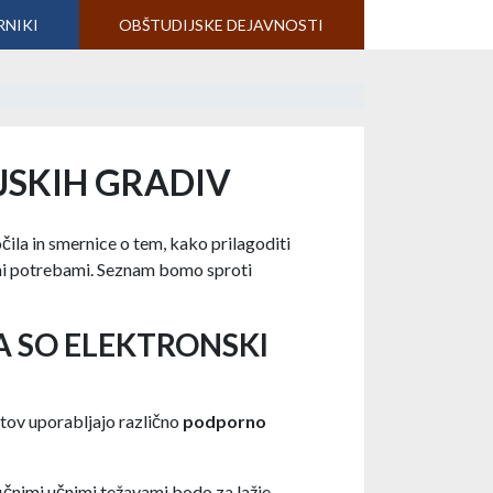
RNIKI
OBŠTUDIJSKE DEJAVNOSTI
JSKIH GRADIV
čila in smernice o tem, kako prilagoditi
mi potrebami. Seznam bomo sproti
A SO ELEKTRONSKI
tov uporabljajo različno
podporno
ifičnimi učnimi težavami bodo za lažje