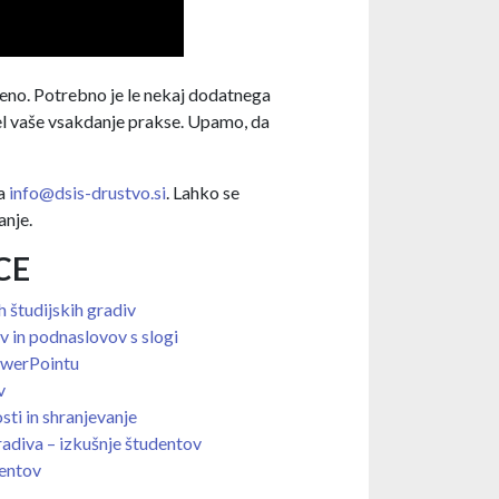
eno. Potrebno je le nekaj dodatnega
del vaše vsakdanje prakse. Upamo, da
na
info@dsis-drustvo.si
. Lahko se
anje.
CE
 študijskih gradiv
 in podnaslovov s slogi
owerPointu
v
ti in shranjevanje
radiva – izkušnje študentov
entov