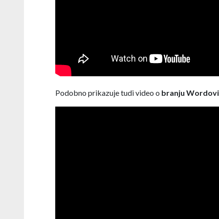
Podobno prikazuje tudi video o
branju Wordovi