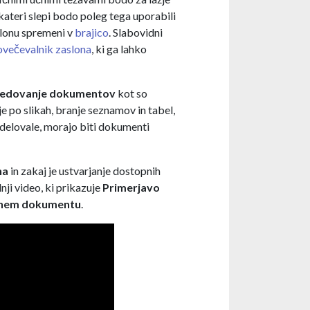
kateri slepi bodo poleg tega uporabili
aslonu spremeni v
brajico
. Slabovidni
ovečevalnik zaslona
, ki ga lahko
egledovanje dokumentov
kot so
e po slikah, branje seznamov in tabel,
s delovale, morajo biti dokumenti
na
in zakaj je ustvarjanje dostopnih
i video, ki prikazuje
Primerjavo
opnem dokumentu
.