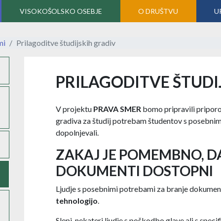
VISOKOŠOLSKO OSEBJE
O DRUŠTVU
U
mi
Prilagoditve študijskih gradiv
PRILAGODITVE ŠTUDI
V projektu
PRAVA SMER
bomo pripravili priporo
gradiva za študij potrebam študentov s posebni
dopolnjevali.
ZAKAJ JE POMEMBNO, D
DOKUMENTI DOSTOPNI
Ljudje s posebnimi potrebami za branje dokumen
tehnologijo
.
Slepi, nekateri ljudje s poškodbo glave ali s spec