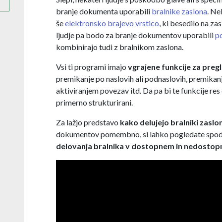
branje dokumenta uporabili
bralnike zaslona
. Ne
še
elektronsko brajevo vrstico
, ki besedilo na z
ljudje pa bodo za branje dokumentov uporabili
p
kombinirajo tudi z bralnikom zaslona.
Vsi ti programi imajo
vgrajene funkcije za pr
premikanje po naslovih ali podnaslovih, premikanj
aktiviranjem povezav itd. Da pa bi te funkcije re
primerno strukturirani.
Za lažjo predstavo
kako delujejo bralniki zaslo
dokumentov pomembno, si lahko pogledate spodnj
delovanja bralnika v dostopnem in nedost