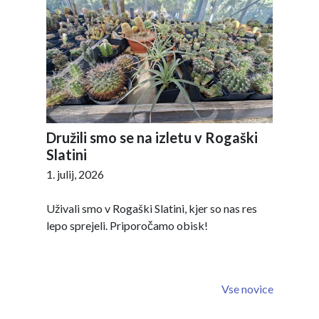
Družili smo se na izletu v Rogaški
Slatini
1. julij, 2026
Uživali smo v Rogaški Slatini, kjer so nas res
lepo sprejeli. Priporočamo obisk!
Vse novice