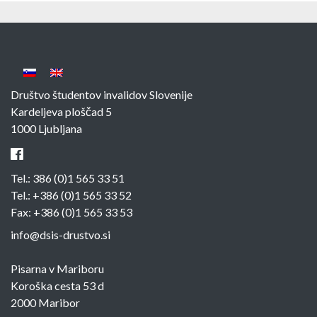
Društvo študentov invalidov Slovenije
Kardeljeva ploščad 5
1000 Ljubljana
Tel.:
386 (0)1 565 33 51
Tel.:
+386 (0)1 565 33 52
Fax: +386 (0)1 565 33 53
info@dsis-drustvo.si
Pisarna v Mariboru
Koroška cesta 53 d
2000 Maribor