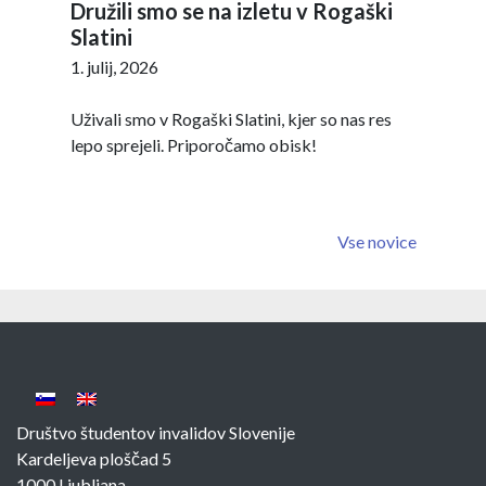
Družili smo se na izletu v Rogaški
Slatini
1. julij, 2026
Uživali smo v Rogaški Slatini, kjer so nas res
lepo sprejeli. Priporočamo obisk!
Vse novice
Društvo študentov invalidov Slovenije
Kardeljeva ploščad 5
1000 Ljubljana