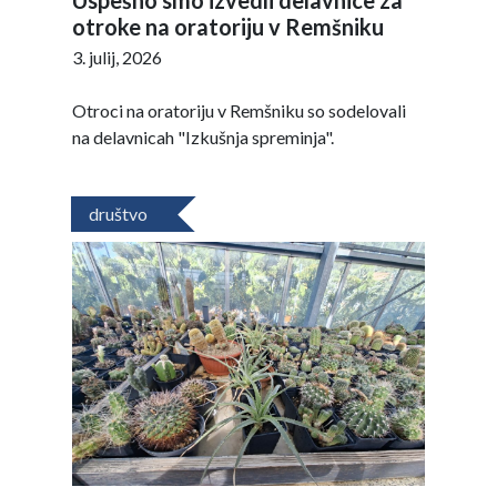
Uspešno smo izvedli delavnice za
otroke na oratoriju v Remšniku
3. julij, 2026
Otroci na oratoriju v Remšniku so sodelovali
na delavnicah "Izkušnja spreminja".
društvo