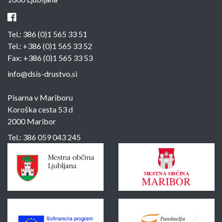
Tel.:
386 (0)1 565 33 51
Tel.:
+386 (0)1 565 33 52
Fax: +386 (0)1 565 33 53
info@dsis-drustvo.si
Pisarna v Mariboru
Koroška cesta 53 d
2000 Maribor
Tel.:
386 059 043 245
Sponzorji