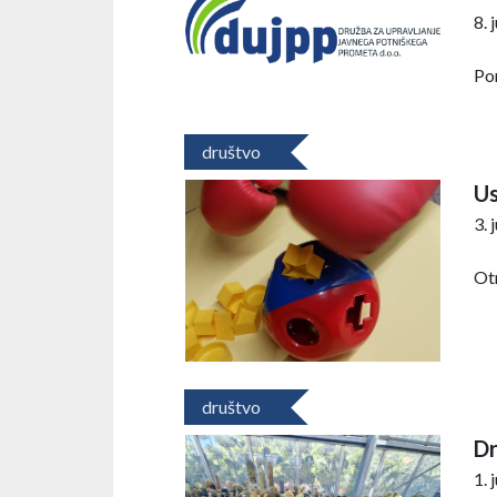
8. 
Pon
društvo
Us
3. 
Otr
društvo
Dr
1. 