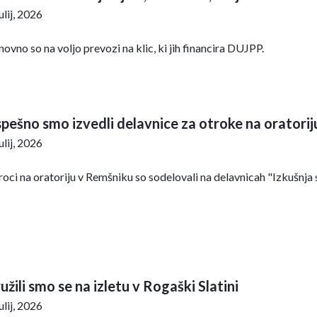
julij, 2026
ovno so na voljo prevozi na klic, ki jih financira DUJPP.
pešno smo izvedli delavnice za otroke na oratori
julij, 2026
oci na oratoriju v Remšniku so sodelovali na delavnicah "Izkušnja 
užili smo se na izletu v Rogaški Slatini
julij, 2026