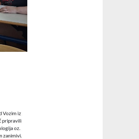
od Vozim iz
 pripravili
logija oz.
n zanimivi.