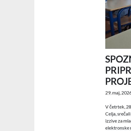
SPOZN
PRIPR
PROJE
29. maj, 202
V četrtek, 28
Celja, srečal
izzive za mla
elektronske n