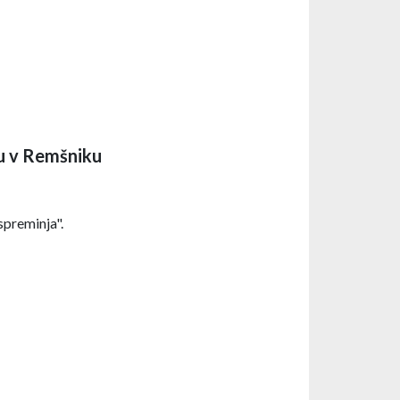
ju v Remšniku
spreminja".