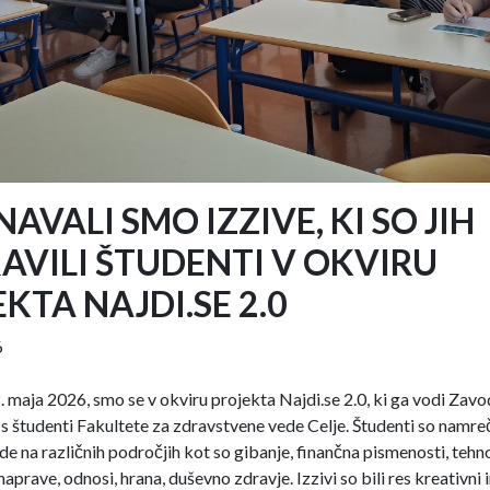
AVALI SMO IZZIVE, KI SO JIH
AVILI ŠTUDENTI V OKVIRU
KTA NAJDI.SE 2.0
6
. maja 2026, smo se v okviru projekta Najdi.se 2.0, ki ga vodi Zav
i s študenti Fakultete za zdravstvene vede Celje. Študenti so namreč
de na različnih področjih kot so gibanje, finančna pismenosti, tehno
aprave, odnosi, hrana, duševno zdravje. Izzivi so bili res kreativni i