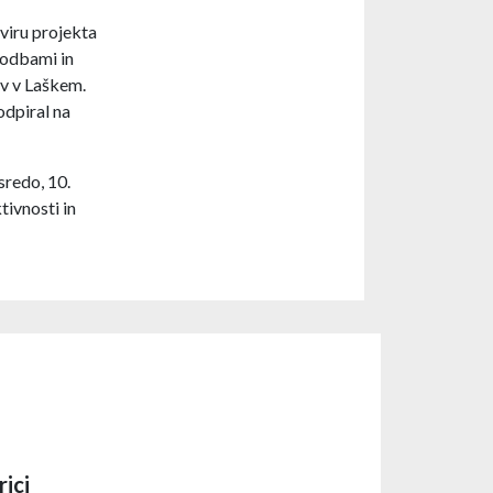
viru projekta
godbami in
ev v Laškem.
odpiral na
sredo, 10.
ivnosti in
rici