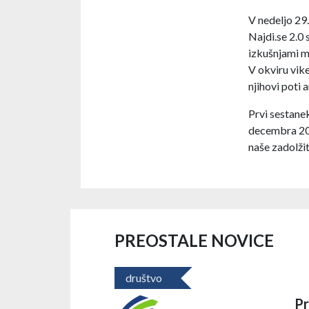
V nedeljo 29.
Najdi.se 2.0
izkušnjami m
V okviru vike
njihovi poti
Prvi sestane
decembra 202
naše zadolžit
PREOSTALE NOVICE
društvo
Pr