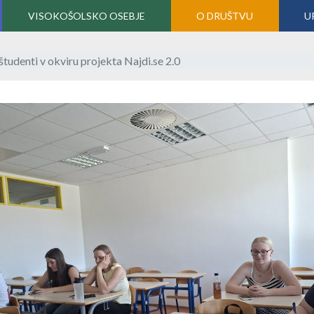
VISOKOŠOLSKO OSEBJE
O DRUŠTVU
U
i študenti v okviru projekta Najdi.se 2.0