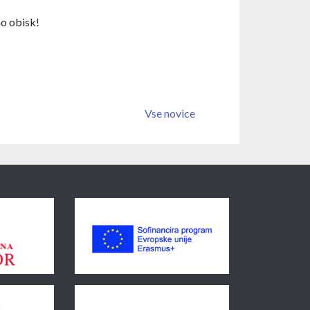
mo obisk!
Vse novice