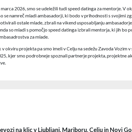
 marca 2026, smo se udeležili tudi speed datinga za mentorje. V ok
 so se namreč mladi ambasadorji, ki bodo v prihodnosti s svojimi z
otivirali ostale mlade, zbrali na vikend usposabljanju ambasadorj
nda so mladi s pomočjo speed datinga izbrali mentorja, ki jih bo p
 ambasadrostva za mlade.
k v okviru projekta pa smo imeli v Celju na sedežu Zavoda Vozim v 
5, kjer smo podrobneje spoznali partnerje projekta, projektne akt
ve.
evozi na klic v Ljubljani, Mariboru, Celju in Novi Go