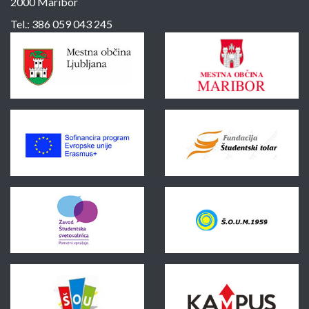
2000 Maribor
Tel.:
386 059 043 245
Sponzorji