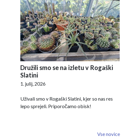
Družili smo se na izletu v Rogaški
Slatini
1. julij, 2026
Uživali smo v Rogaški Slatini, kjer so nas res
lepo sprejeli. Priporočamo obisk!
Vse novice