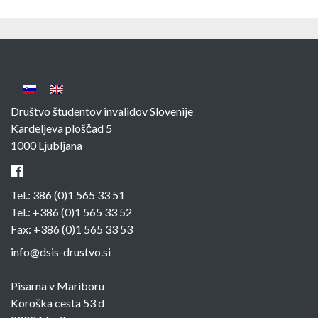
Društvo študentov invalidov Slovenije
Kardeljeva ploščad 5
1000 Ljubljana
Tel.:
386 (0)1 565 33 51
Tel.:
+386 (0)1 565 33 52
Fax: +386 (0)1 565 33 53
info@dsis-drustvo.si
Pisarna v Mariboru
Koroška cesta 53 d