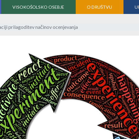
VISOKOŠOLSKO OSEBJE
O DRUŠTVU
U
iji prilagoditev načinov ocenjevanja