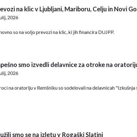
evozi na klic v Ljubljani, Mariboru, Celju in Novi Go
julij, 2026
ovno so na voljo prevozi na klic, ki jih financira DUJPP.
pešno smo izvedli delavnice za otroke na oratori
julij, 2026
oci na oratoriju v Remšniku so sodelovali na delavnicah "Izkušnja 
užili smo se na izletu v Rogaški Slatini