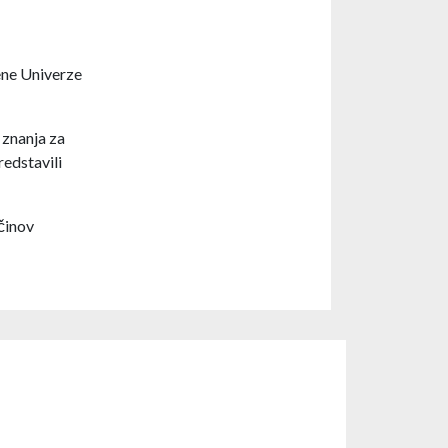
ene Univerze
 znanja za
edstavili
činov