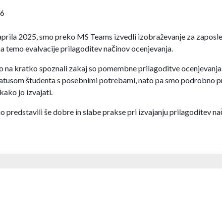
26
 aprila 2025, smo preko MS Teams izvedli izobraževanje za zaposl
a temo evalvacije prilagoditev načinov ocenjevanja.
o na kratko spoznali zakaj so pomembne prilagoditve ocenjevanja
tatusom študenta s posebnimi potrebami, nato pa smo podrobno pr
kako jo izvajati.
predstavili še dobre in slabe prakse pri izvajanju prilagoditev na