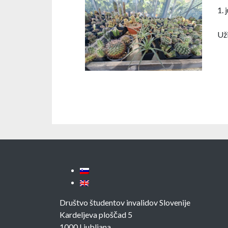
1. 
Uži
Društvo študentov invalidov Slovenije
Kardeljeva ploščad 5
1000 Ljubljana