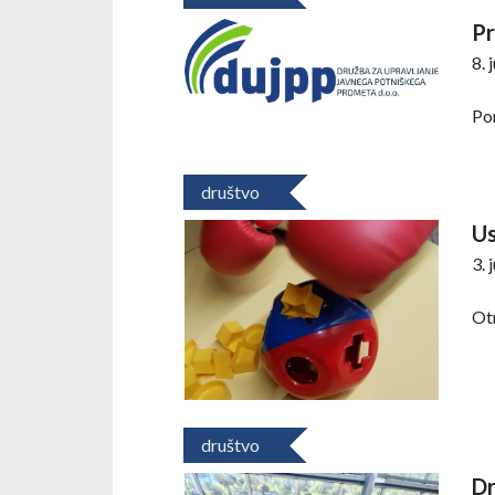
Pr
8. 
Pon
društvo
Us
3. 
Otr
društvo
Dr