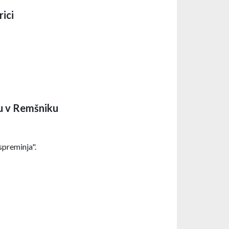
rici
ju v Remšniku
spreminja".