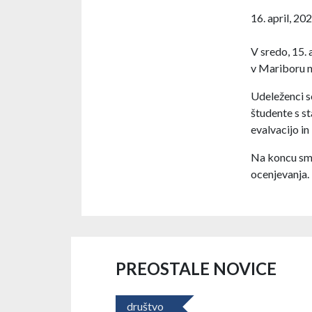
16. april, 20
V sredo, 15.
v Mariboru n
Udeleženci s
študente s s
evalvacijo in 
Na koncu smo 
ocenjevanja.
PREOSTALE NOVICE
društvo