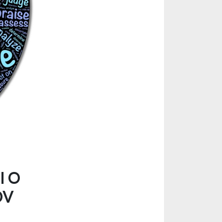
I O
OV