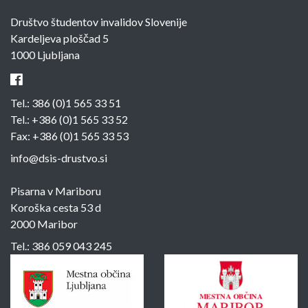
Društvo študentov invalidov Slovenije
Kardeljeva ploščad 5
1000 Ljubljana
Tel.:
386 (0)1 565 33 51
Tel.:
+386 (0)1 565 33 52
Fax: +386 (0)1 565 33 53
info@dsis-drustvo.si
Pisarna v Mariboru
Koroška cesta 53 d
2000 Maribor
Tel.:
386 059 043 245
Sponzorji