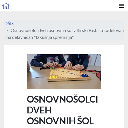
DŠIS
Osnovnošolci dveh osnovnih šol v Ilirski Bistrici sodelovali
na delavnicah "Izkušnja spreminja"
OSNOVNOŠOLCI
DVEH
OSNOVNIH ŠOL