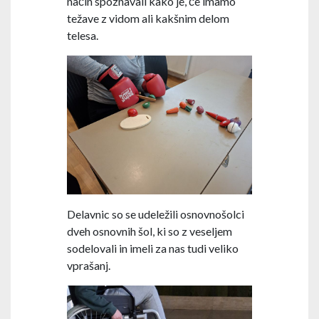
način spoznavali kako je, če imamo
težave z vidom ali kakšnim delom
telesa.
Delavnic so se udeležili osnovnošolci
dveh osnovnih šol, ki so z veseljem
sodelovali in imeli za nas tudi veliko
vprašanj.